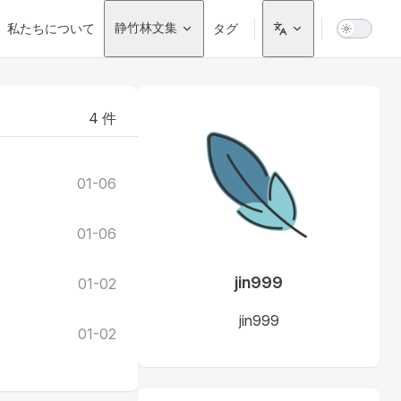
igation
私たちについて
静竹林文集
タグ
4 件
01-06
01-06
jin999
01-02
jin999
01-02